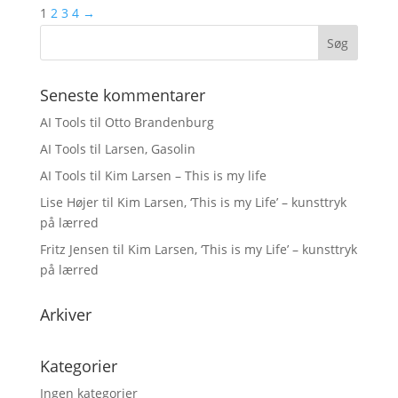
1
2
3
4
→
Seneste kommentarer
AI Tools
til
Otto Brandenburg
AI Tools
til
Larsen, Gasolin
AI Tools
til
Kim Larsen – This is my life
Lise Højer
til
Kim Larsen, ‘This is my Life’ – kunsttryk
på lærred
Fritz Jensen
til
Kim Larsen, ‘This is my Life’ – kunsttryk
på lærred
Arkiver
Kategorier
Ingen kategorier