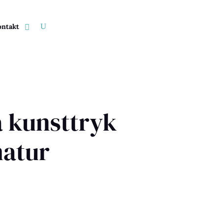
ntakt
 kunsttryk
natur