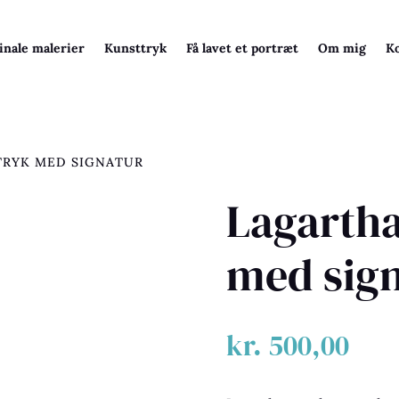
inale malerier
Kunsttryk
Få lavet et portræt
Om mig
Ko
TRYK MED SIGNATUR
Lagartha
med sig
kr.
500,00