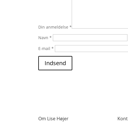
Din anmeldelse
*
Navn
*
E-mail
*
Indsend
Om Lise Højer
Kont