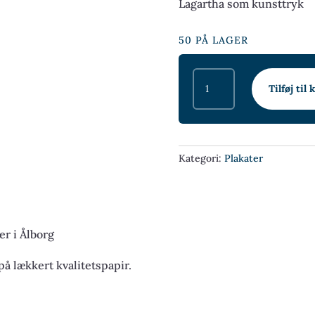
Lagartha som kunsttryk
50 PÅ LAGER
LAGARTHA
Tilføj til 
KUNSTTRYK
MED
SIGNATUR
ANTAL
Kategori:
Plakater
er i Ålborg
på lækkert kvalitetspapir.