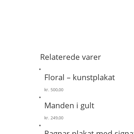
Relaterede varer
Floral – kunstplakat
kr.
500,00
Manden i gult
kr.
249,00
Ragnar plakat med signa